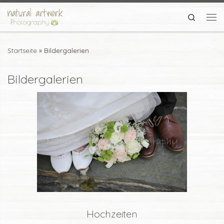
Zum Inhalt springen
Search
Me
Startseite
»
Bildergalerien
Bildergalerien
Hochzeiten