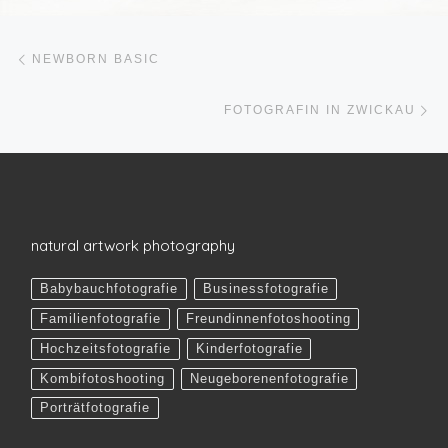
Beitragsnavigation
Vorheriger Beitrag
NEWBORN BASIC
Nä
FOTOGRAFIN IN ZWICKAU
natural artwork photography
Babybauchfotografie
Businessfotografie
Familienfotografie
Freundinnenfotoshooting
Hochzeitsfotografie
Kinderfotografie
Kombifotoshooting
Neugeborenenfotografie
Porträtfotografie