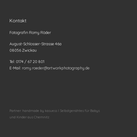
Kontakt
Fotografin Romy Röder
August-Schlosser-Strasse 46a
08056 Zwickau
Tel: 0174 / 67 20 801
E-Mail:
romy.roeder@artworkphotography.de
Partner: handmade by kasuess I Selbstgenähtes für Babys
und Kinder aus Chemnitz