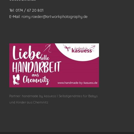
Tel: 0174 / 67 20 801
E-Mail:
romy.roeder@artworkphotography.de
Partner: handmade by kasuess I Selbstgenähtes für Babys
und Kinder aus Chemnitz