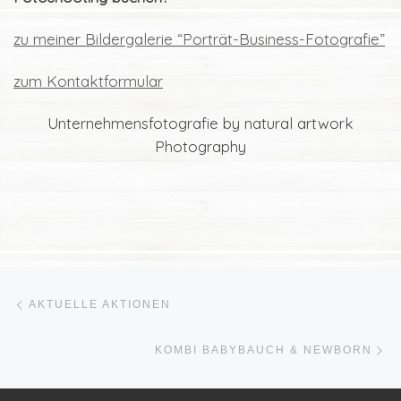
zu meiner Bildergalerie “Porträt-Business-Fotografie”
zum Kontaktformular
Unternehmensfotografie by natural artwork
Photography
Beitragsnavigation
Vorheriger Beitrag
AKTUELLE AKTIONEN
Nä
KOMBI BABYBAUCH & NEWBORN