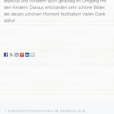
liebevoll und vorallem auch geduldig im Umgang mit
den Kindern. Daraus entstanden sehr schöne Bilder,
die diesen schönen Moment festhalten! Vielen Dank
dafür!
Beitragsnavigation
Vorheriger Beitrag
KINDERFOTOSHOOTING IM HERBSTLAUB