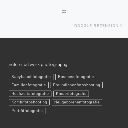
ZURÜCK ZUR BEITRAGSLI
Nä
GOOGLE REZENSION
natural artwork photography
Babybauchfotografie
Businessfotografie
Familienfotografie
Freundinnenfotoshooting
Hochzeitsfotografie
Kinderfotografie
Kombifotoshooting
Neugeborenenfotografie
Porträtfotografie