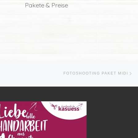
Pakete & Preise
Nä
FOTOSHOOTING PAKET MIDI