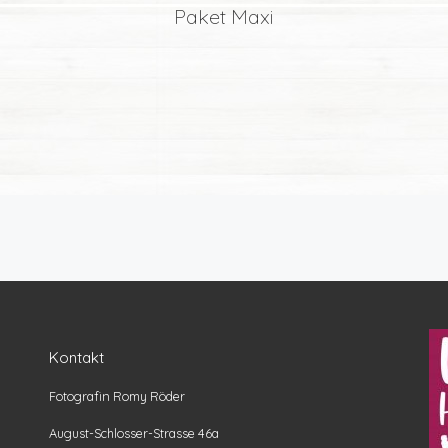
Paket Maxi
Kontakt
Fotografin Romy Röder
August-Schlosser-Strasse 46a