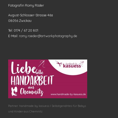
Fotografin Romy Röder
August-Schlosser-Strasse 46a
08056 Zwickau
Tel: 0174 / 67 20 801
E-Mail:
romy.roeder@artworkphotography.de
Partner: handmade by kasuess I Selbstgenähtes für Babys
und Kinder aus Chemnitz